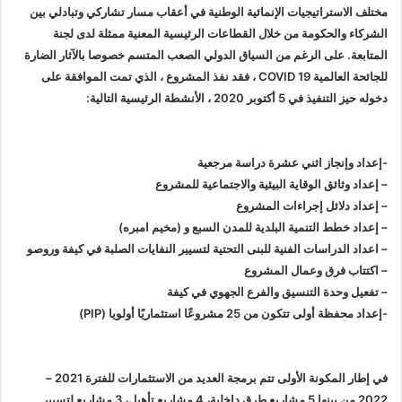
مختلف الاستراتيجيات الإنمائية الوطنية في أعقاب مسار تشاركي وتبادلي بين
الشركاء والحكومة من خلال القطاعات الرئيسية المعنية ممثلة لدى لجنة
المتابعة. على الرغم من السياق الدولي الصعب المتسم خصوصا بالآثار الضارة
للجائحة العالمية COVID 19 ، فقد نفذ المشروع ، الذي تمت الموافقة على
دخوله حيز التنفيذ في 5 أكتوبر 2020 ، الأنشطة الرئيسية التالية:
-إعداد وإنجاز اثني عشرة دراسة مرجعية
– إعداد وثائق الوقاية البيئية والاجتماعية للمشروع
– إعداد دلائل إجراءات المشروع
– إعداد خطط التنمية البلدية للمدن السبع و (مخيم امبره)
– اعداد الدراسات الفنية للبنى التحتية لتسيير النفايات الصلبة في كيفة وروصو
– اكتتاب فرق وعمال المشروع
– تفعيل وحدة التنسيق والفرع الجهوي في كيفة
-إعداد محفظة أولى تتكون من 25 مشروعًا استثماريًا أولويا (PIP)
في إطار المكونة الأولى تتم برمجة العديد من الاستثمارات للفترة 2021 –
2022 من بينها 5 مشاريع طرق داخلية، 4 مشاريع تأهيل، 3 مشاريع لتسيير