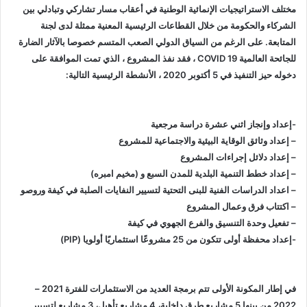
مختلف الاستراتيجيات الإنمائية الوطنية في أعقاب مسار تشاركي وتبادلي بين
الشركاء والحكومة من خلال القطاعات الرئيسية المعنية ممثلة لدى لجنة
المتابعة. على الرغم من السياق الدولي الصعب المتسم خصوصا بالآثار الضارة
للجائحة العالمية COVID 19 ، فقد نفذ المشروع ، الذي تمت الموافقة على
دخوله حيز التنفيذ في 5 أكتوبر 2020 ، الأنشطة الرئيسية التالية:
-إعداد وإنجاز اثني عشرة دراسة مرجعية
– إعداد وثائق الوقاية البيئية والاجتماعية للمشروع
– إعداد دلائل إجراءات المشروع
– إعداد خطط التنمية البلدية للمدن السبع و (مخيم امبره)
– اعداد الدراسات الفنية للبنى التحتية لتسيير النفايات الصلبة في كيفة وروصو
– اكتتاب فرق وعمال المشروع
– تفعيل وحدة التنسيق والفرع الجهوي في كيفة
-إعداد محفظة أولى تتكون من 25 مشروعًا استثماريًا أولويا (PIP)
في إطار المكونة الأولى تتم برمجة العديد من الاستثمارات للفترة 2021 –
2022 من بينها 5 مشاريع طرق داخلية، 4 مشاريع تأهيل، 3 مشاريع لتسيير