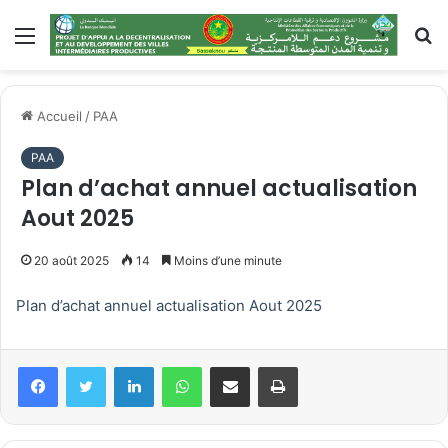
Menu
R
Accueil
/
PAA
PAA
Plan d’achat annuel actualisation
Aout 2025
20 août 2025
14
Moins d’une minute
Plan d’achat annuel actualisation Aout 2025
Linkedin
WhatsApp
Partager par email
Imprimer