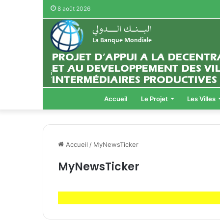
8 août 2026
Accueil
Le Projet
Les Villes
Accueil
/
MyNewsTicker
MyNewsTicker