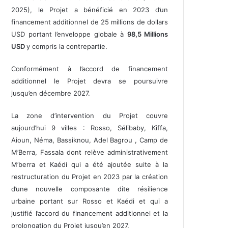
2025), le Projet a bénéficié en 2023 d’un
financement additionnel de 25 millions de dollars
USD portant l’enveloppe globale à
98,5 Millions
USD
y compris la contrepartie.
Conformément à l’accord de financement
additionnel le Projet devra se poursuivre
jusqu’en décembre 2027.
La zone d’intervention du Projet couvre
aujourd’hui 9 villes : Rosso, Sélibaby, Kiffa,
Aioun, Néma, Bassiknou, Adel Bagrou , Camp de
M’Berra, Fassala dont relève administrativement
M’berra et Kaédi qui a été ajoutée suite à la
restructuration du Projet en 2023 par la création
d’une nouvelle composante dite résilience
urbaine portant sur Rosso et Kaédi et qui a
justifié l’accord du financement additionnel et la
prolongation du Projet jusqu’en 2027.