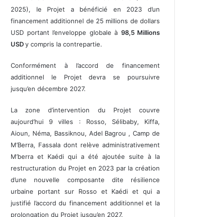
2025), le Projet a bénéficié en 2023 d’un
financement additionnel de 25 millions de dollars
USD portant l’enveloppe globale à
98,5 Millions
USD
y compris la contrepartie.
Conformément à l’accord de financement
additionnel le Projet devra se poursuivre
jusqu’en décembre 2027.
La zone d’intervention du Projet couvre
aujourd’hui 9 villes : Rosso, Sélibaby, Kiffa,
Aioun, Néma, Bassiknou, Adel Bagrou , Camp de
M’Berra, Fassala dont relève administrativement
M’berra et Kaédi qui a été ajoutée suite à la
restructuration du Projet en 2023 par la création
d’une nouvelle composante dite résilience
urbaine portant sur Rosso et Kaédi et qui a
justifié l’accord du financement additionnel et la
prolongation du Projet jusqu’en 2027.