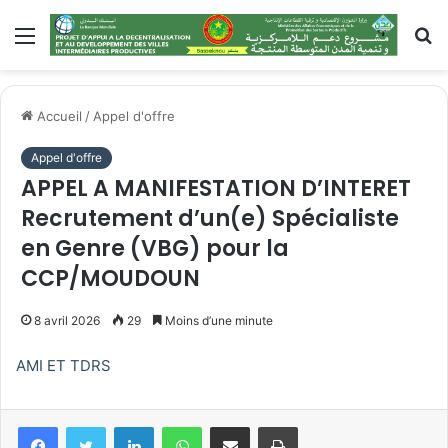
Menu
R
Accueil
/
Appel d'offre
Appel d'offre
APPEL A MANIFESTATION D’INTERET
Recrutement d’un(e) Spécialiste
en Genre (VBG) pour la
CCP/MOUDOUN
8 avril 2026
29
Moins d’une minute
AMI ET TDRS
Linkedin
WhatsApp
Partager par email
Imprimer