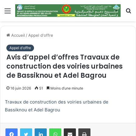
Menu
R
Accueil
/
Appel d'offre
Appel d'offre
Avis d’appel d’offres Travaux de
construction des voiries urbaines
de Bassiknou et Adel Bagrou
16 juin 2026
51
Moins d’une minute
Travaux de construction des voiries urbaines de
Bassiknou et Adel Bagrou
Linkedin
WhatsApp
Partager par email
Imprimer