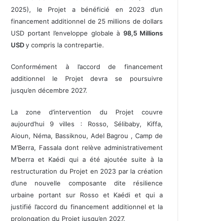
2025), le Projet a bénéficié en 2023 d’un
financement additionnel de 25 millions de dollars
USD portant l’enveloppe globale à
98,5 Millions
USD
y compris la contrepartie.
Conformément à l’accord de financement
additionnel le Projet devra se poursuivre
jusqu’en décembre 2027.
La zone d’intervention du Projet couvre
aujourd’hui 9 villes : Rosso, Sélibaby, Kiffa,
Aioun, Néma, Bassiknou, Adel Bagrou , Camp de
M’Berra, Fassala dont relève administrativement
M’berra et Kaédi qui a été ajoutée suite à la
restructuration du Projet en 2023 par la création
d’une nouvelle composante dite résilience
urbaine portant sur Rosso et Kaédi et qui a
justifié l’accord du financement additionnel et la
prolongation du Projet jusqu’en 2027.