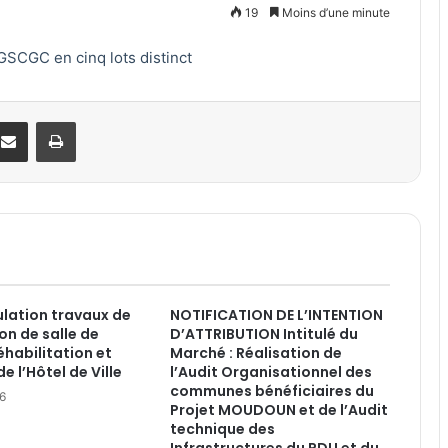
19
Moins d’une minute
GSCGC en cinq lots distinct
Partager par email
Imprimer
ulation travaux de
NOTIFICATION DE L’INTENTION
on de salle de
D’ATTRIBUTION Intitulé du
éhabilitation et
Marché : Réalisation de
e l’Hôtel de Ville
l’Audit Organisationnel des
communes bénéficiaires du
26
Projet MOUDOUN et de l’Audit
technique des