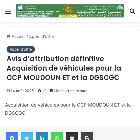
Menu
R
Accueil
/
Appel d'offre
Appel d'offre
Avis d’attribution définitive
Acquisition de véhicules pour la
CCP MOUDOUN ET et la DGSCGC
14 août 2025
12
Moins d’une minute
Acquisition de véhicules pour la CCP MOUDOUN ET et la
DGSCGC
Linkedin
WhatsApp
Partager par email
Imprimer